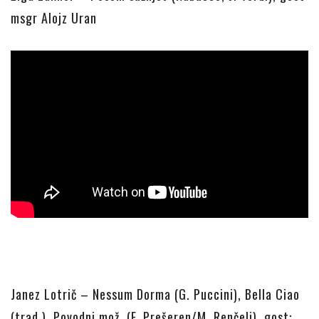
msgr Alojz Uran
Janez Lotrič – Nessum Dorma (G. Puccini), Bella Ciao
(trad.), Povodni mož, (F. Prešeren/M. Renčelj), gost: