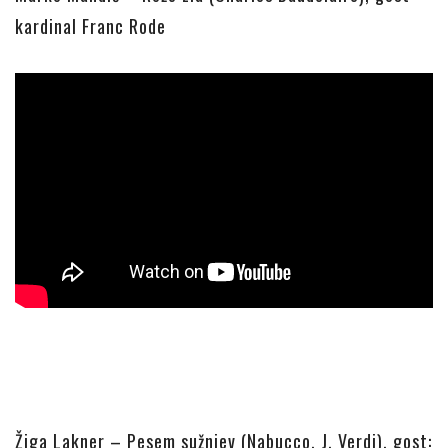
kardinal Franc Rode
Žiga Lakner – Pesem sužnjev (Nabucco, J. Verdi), gost: