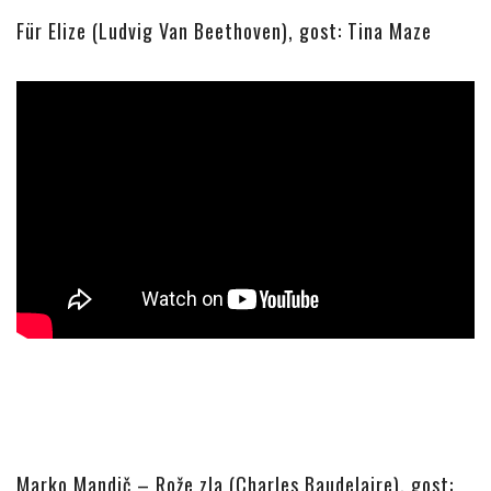
Für Elize (Ludvig Van Beethoven), gost: Tina Maze
Marko Mandič – Rože zla (Charles Baudelaire), gost: