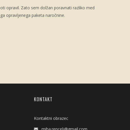
oti opravil. Zato sem dolžan poravnati razliko med
ega opravljenega paketa naročnine.
KONTAKT
Kontaktni obrazec
miha.rencelj@gmail.com