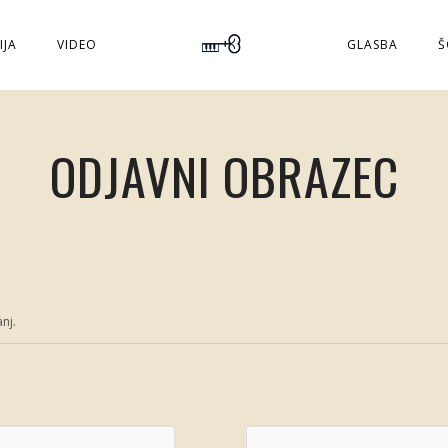
IJA
VIDEO
GLASBA
Š
ODJAVNI OBRAZEC
nj.