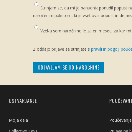
Strinjam se, da mi je panudnik ponudil popust na
naročenim paketom, ki je vseboval popust in dejansk
Vzel-a sem naročnino le za en mesec, za kar mi 
Z oddajo prijave se strinjate s
pravili in pogoji pouč
USTVARJANJE
POUČEVAN
Moja dela
Poučevanje 
Collective Keys
Prijava na 