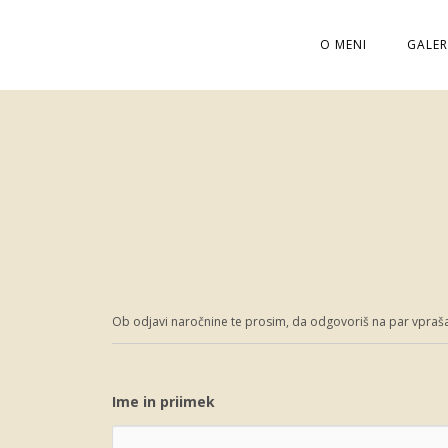
O MENI
GALER
Ob odjavi naročnine te prosim, da odgovoriš na par vpraša
Ime in priimek