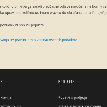
 količino ur, ki pa ga zaradi predčasne odjave naročnine ne bom v cel
o opravljeno količino ur. Imam pravico do obračuna po tarifi najvišj
ponudnik ni ponudil popusta.
evanja
ter
pravilnikom o varstvu osebnih podatkov
.
JE
PODJETJE
klavirja
Podatki o podjetju
brezplačno uro
Pravila in pogoji poslovanja