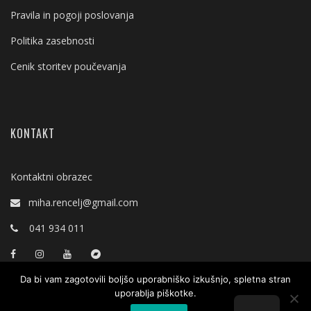
Pravila in pogoji poslovanja
Politika zasebnosti
Cenik storitev poučevanja
KONTAKT
Kontaktni obrazec
miha.rencelj@gmail.com
041 934 011
Da bi vam zagotovili boljšo uporabniško izkušnjo, spletna stran
uporablja piškotke.