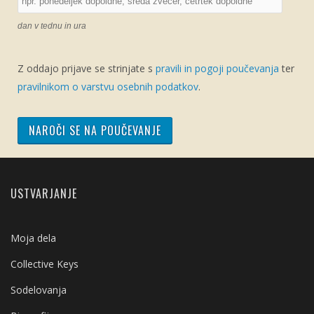
dan v tednu in ura
Z oddajo prijave se strinjate s
pravili in pogoji poučevanja
ter
pravilnikom o varstvu osebnih podatkov
.
USTVARJANJE
Moja dela
Collective Keys
Sodelovanja