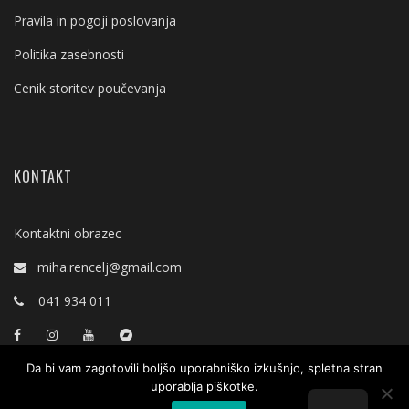
Pravila in pogoji poslovanja
Politika zasebnosti
Cenik storitev poučevanja
KONTAKT
Kontaktni obrazec
miha.rencelj@gmail.com
041 934 011
Da bi vam zagotovili boljšo uporabniško izkušnjo, spletna stran
uporablja piškotke.