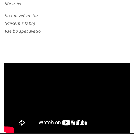
Me oživi
Ko me več ne bo
(Plešem s tabo)
Vse bo spet svetlo