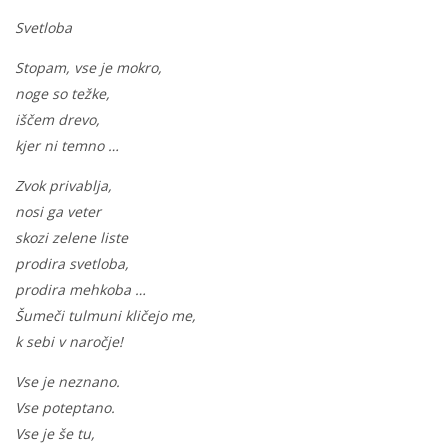
Svetloba
Stopam, vse je mokro,
noge so težke,
iščem drevo,
kjer ni temno …
Zvok privablja,
nosi ga veter
skozi zelene liste
prodira svetloba,
prodira mehkoba …
Šumeči tulmuni kličejo me,
k sebi v naročje!
Vse je neznano.
Vse poteptano.
Vse je še tu,