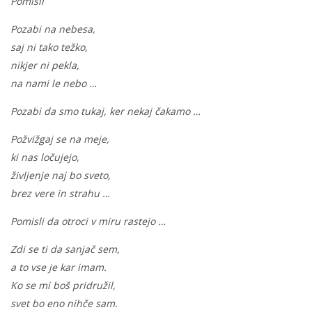
Pomisli
Pozabi na nebesa,
saj ni tako težko,
nikjer ni pekla,
na nami le nebo …
Pozabi da smo tukaj,
ker nekaj čakamo …
Požvižgaj se na meje,
ki nas ločujejo,
življenje naj bo sveto,
brez vere in strahu …
Pomisli da otroci v miru rastejo …
Zdi se ti da sanjač sem,
a to vse je kar imam.
Ko se mi boš pridružil,
svet bo eno nihče sam.