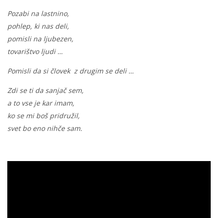
Pozabi na lastnino,
pohlep, ki nas deli,
pomisli na ljubezen,
tovarištvo ljudi …
Pomisli da si človek
z drugim se deli …
Zdi se ti da sanjač sem,
a to vse je kar imam,
ko se mi boš pridružil,
svet bo eno nihče sam.