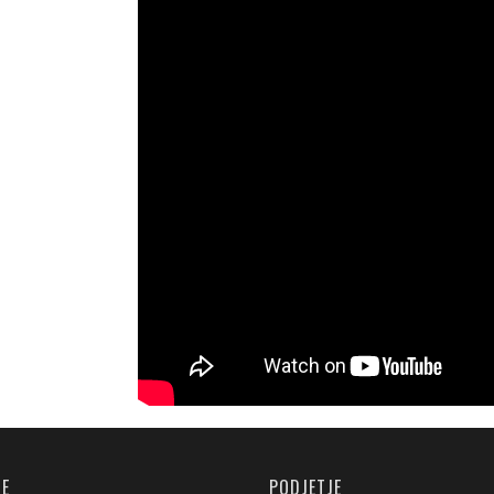
JE
PODJETJE