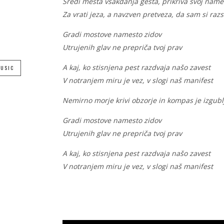
Sredi mesta vsakdanja gesta, prikriva svoj nam
Za vrati jeza, a navzven pretveza, da sam si razs
Gradi mostove namesto zidov
Utrujenih glav ne prepriča tvoj prav
A kaj, ko stisnjena pest razdvaja našo zavest
MUSIC
V notranjem miru je vez, v slogi naš manifest
Nemirno morje krivi obzorje in kompas je izgubl
Gradi mostove namesto zidov
Utrujenih glav ne prepriča tvoj prav
A kaj, ko stisnjena pest razdvaja našo zavest
V notranjem miru je vez, v slogi naš manifest